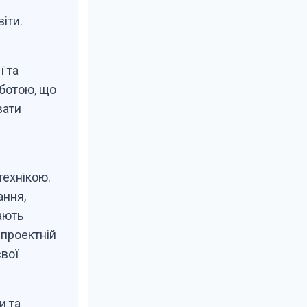
іти.
ї та
оботою, що
вати
технікою.
ання,
ають
 проектній
свої
и та