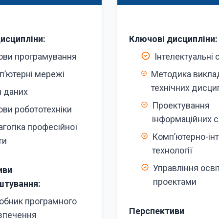
исципліни:
Ключові дисципліни:
ови програмування
Інтелектуальні
п’ютерні мережі
Методика викла
технічних дисци
и даних
Проектування
ови робототехніки
інформаційних 
гогіка професійної
Комп’ютерно-інт
ти
технології
Управління осві
иви
проектами
штування:
обник програмного
Перспективи
зпечення