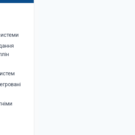
 системи
дання
плін
систем
егровані
тніми