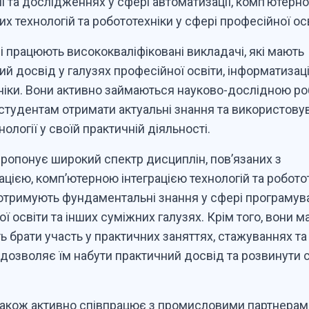
і та дослідженнях у сфері автоматизації, комп’ютерно
их технологій та робототехніки у сфері професійної осв
і працюють висококваліфіковані викладачі, які мають
ий досвід у галузях професійної освіти, інформатизаці
ніки. Вони активно займаються науково-дослідною р
студентам отримати актуальні знання та використову
хнології у своїй практичній діяльності.
ропонує широкий спектр дисциплін, пов’язаних з
цією, комп’ютерною інтеграцією технологій та робото
отримують фундаментальні знання у сфері програмув
ї освіти та інших суміжних галузях. Крім того, вони м
 брати участь у практичних заняттях, стажуваннях та
 дозволяє їм набути практичний досвід та розвинути 
акож активно співпрацює з промисловими партнерам