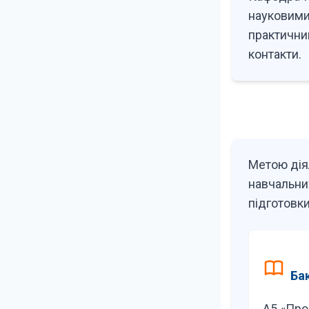
науковими
практичний
контакти.
Метою дія
навчальни
підготовки
Ба
А5 «Про