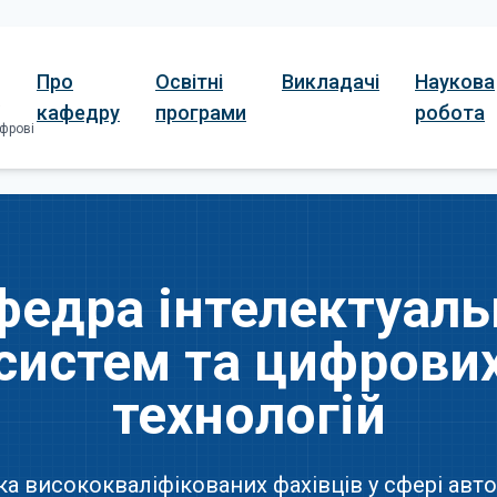
Про
Освітні
Викладачі
Наукова
кафедру
програми
робота
і
фрові
федра інтелектуаль
систем та цифрови
технологій
а висококваліфікованих фахівців у сфері авто