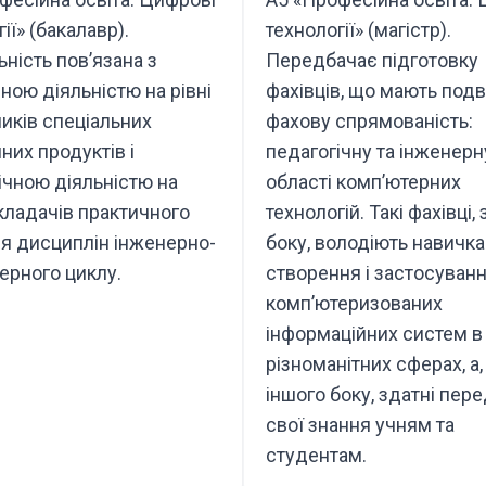
ії» (бакалавр).
технології» (магістр).
ьність пов’язана з
Передбачає підготовку
ною діяльністю на рівні
фахівців, що мають подв
иків спеціальних
фахову спрямованість:
них продуктів і
педагогічну та інженерн
ічною діяльністю на
області комп’ютерних
икладачів практичного
технологій. Такі фахівці,
я дисциплін інженерно-
боку, володіють навичк
ерного циклу.
створення і застосуван
комп’ютеризованих
інформаційних систем в
різноманітних сферах, а,
іншого боку, здатні пер
свої знання учням та
студентам.