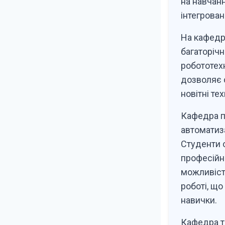
на навчанн
інтегрован
На кафедр
багаторічн
робототех
дозволяє 
новітні те
Кафедра п
автоматиза
Студенти 
професійно
можливість
роботі, що
навички.
Кафедра т