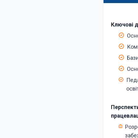
Ключові д
Осн
Ком
Баз
Осн
Педа
осві
Перспект
працевла
Розр
забе