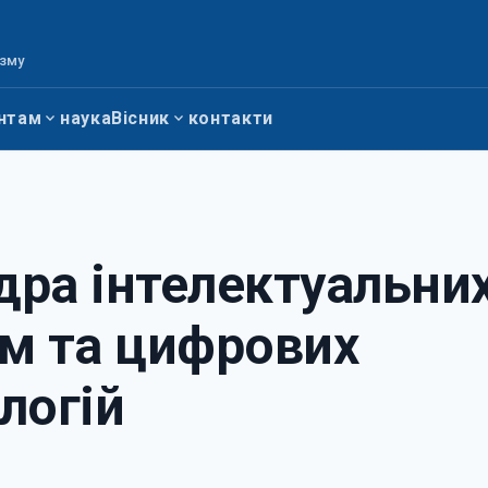
изму
нтам
наука
Вісник
контакти
ра інтелектуальни
м та цифрових
логій