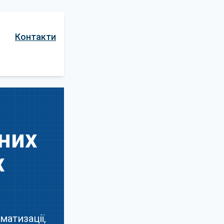
Контакти
них
х
матизації,