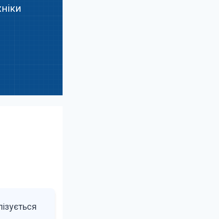
хніки
лізується