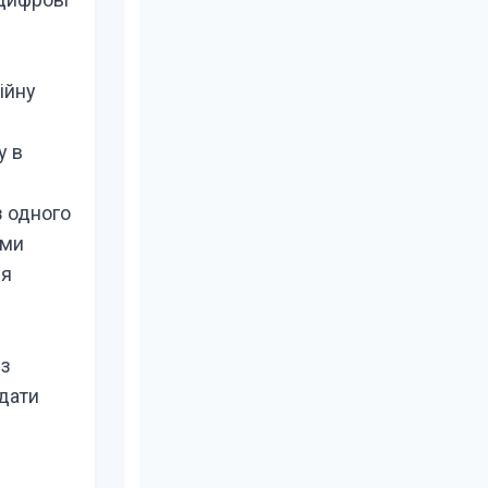
ійну
у в
 з одного
ами
ня
 з
едати