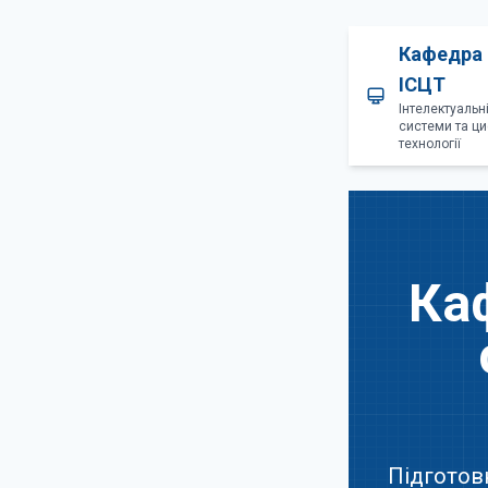
Кафедра
ІСЦТ
Інтелектуальн
системи та ци
технології
Ка
Підготовк