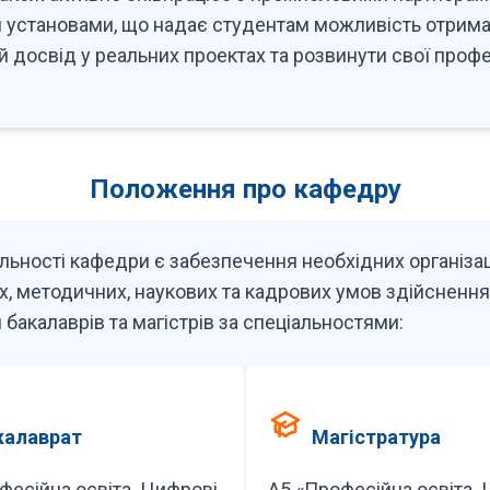
 установами, що надає студентам можливість отрим
 досвід у реальних проектах та розвинути свої профе
Положення про кафедру
льності кафедри є забезпечення необхідних організац
х, методичних, наукових та кадрових умов здійсненн
 бакалаврів та магістрів за спеціальностями:
калаврат
Магістратура
фесійна освіта. Цифрові
А5 «Професійна освіта.