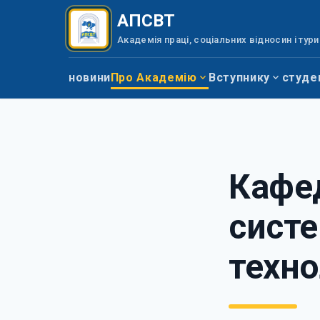
Перейти до вмісту
АПСВТ
Академія праці, соціальних відносин і тур
новини
Про Академію
Вступнику
студе
Кафед
систе
техно