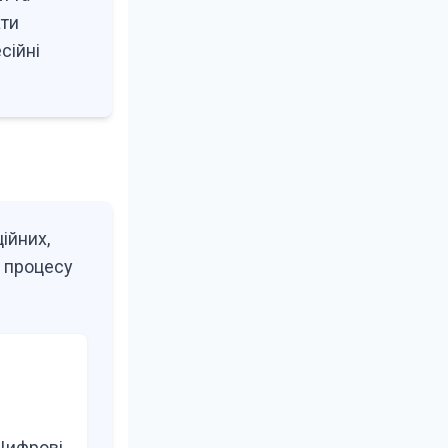
ати
сійні
ійних,
я процесу
 Цифрові