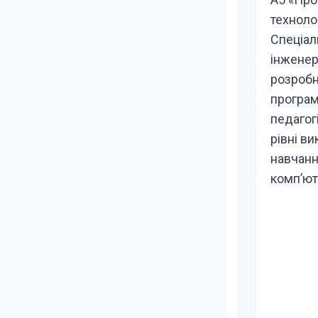
технолог
Спеціал
інженер
розробн
програм
педагог
рівні в
навчанн
комп’ют