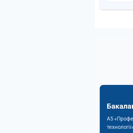
Бакала
А5 «Профе
технології