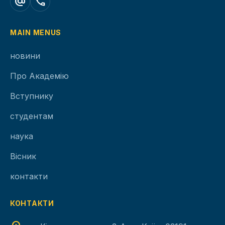
alternate_email
call
MAIN MENUS
новини
Про Академію
Вступнику
студентам
наука
Вісник
контакти
КОНТАКТИ