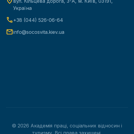
location_on
вул. Кільцева дорога, 3-А, м. Київ, 03191,
Україна
phone
+38 (044) 526-06-64
mail
info@socosvita.kiev.ua
© 2026 Академія праці, соціальних відносин і
туризму. Всі права захищені.