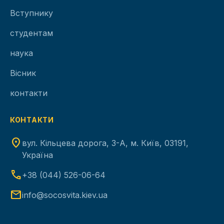
Вступнику
студентам
наука
Вісник
контакти
КОНТАКТИ
location_on
вул. Кільцева дорога, 3-А, м. Київ, 03191,
Україна
phone
+38 (044) 526-06-64
mail
info@socosvita.kiev.ua