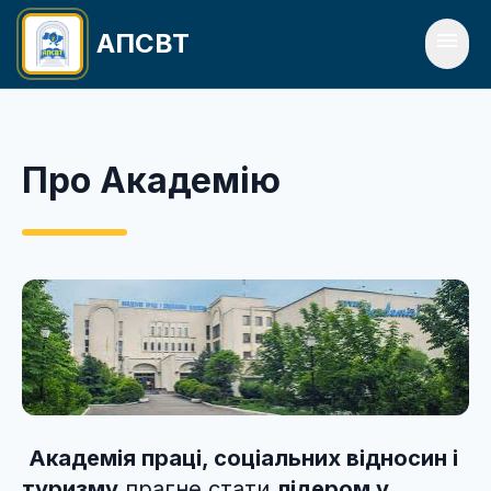
Перейти до вмісту
menu
АПСВТ
Про Академію
Академія праці, соціальних відносин і
туризму
прагне стати
лідером у