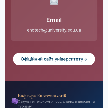
Email
enotech@university.edu.ua
Офіційний сайт університету
→
Кафедра Енотехнологій
Факультет економіки, соціальних відносин та
туризму