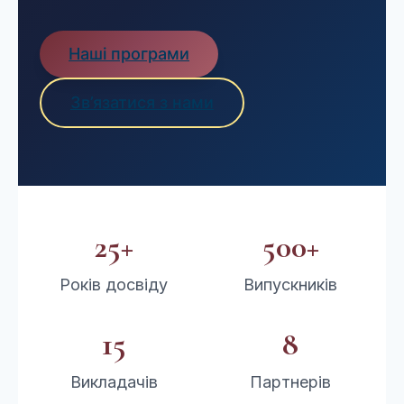
Наші програми
Зв’язатися з нами
25+
500+
Років досвіду
Випускників
15
8
Викладачів
Партнерів