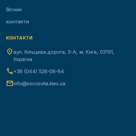
Вісник
контакти
КОНТАКТИ
location_on
вул. Кільцева дорога, 3-А, м. Київ, 03191,
Україна
phone
+38 (044) 526-06-64
mail
info@socosvita.kiev.ua