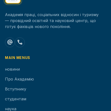
Академія праці, соціальних відносин і туризму
— провідний освітній та науковий центр, що
готує фахівців нового покоління.
alternate_email
call
MAIN MENUS
новини
Про Академію
Вступнику
студентам
наука